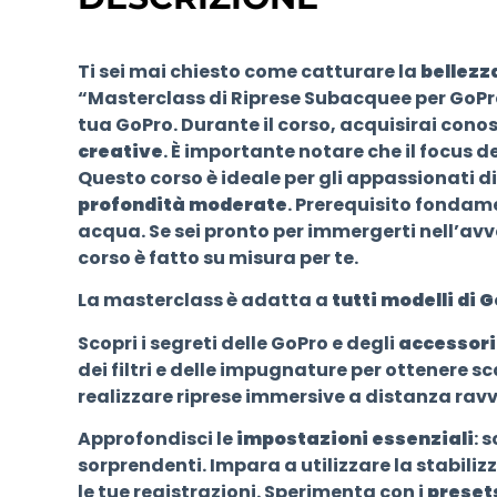
Ti sei mai chiesto come catturare la
bellezz
“Masterclass di Riprese Subacquee per GoPro
tua GoPro. Durante il corso, acquisirai cono
creative
. È importante notare che il focus d
Questo corso è ideale per gli appassionati d
profondità moderate
. Prerequisito fondam
acqua. Se sei pronto per immergerti nell’a
corso è fatto su misura per te.
La masterclass è adatta a
tutti modelli di 
Scopri i segreti delle GoPro e degli
accessori 
dei filtri e delle impugnature per ottenere s
realizzare riprese immersive a distanza ravv
Approfondisci le
impostazioni essenziali
: 
sorprendenti. Impara a utilizzare la stabili
le tue registrazioni. Sperimenta con i
presets