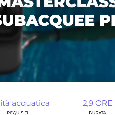
MASTERCLAS
 SUBACQUEE P
lità acquatica
2,9 ORE
REQUISITI
DURATA