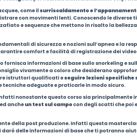
bacquee, come il
surriscaldamento e l’appannamento
gistrare con movimenti lenti. Conoscendo le diverse t
iato e sequenze che mettono in risalto la bellezza d
ondamentali di sicurezza e nozioni sull’apnea e la res
garantire comfort e facilità di registrazione dei video
rso fornisca informazioni di base sullo snorkeling e su
onsiglio vivamente a coloro che desiderano approfond
 istruttori qualificati e
seguire lezioni specifiche 
 tecniche adeguate e praticarle in modo sicuro.
fatti nonostante questo corso sia principalmente ince
o ed anche
un test sul campo
con degli scatti che po
amente della post produzione. Infatti questa mastercl
 darò delle informazioni di base che ti potranno aiut