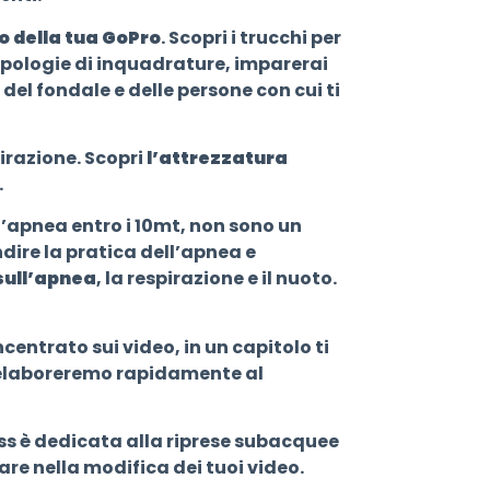
 della tua GoPro
. Scopri i trucchi per
ipologie di inquadrature, imparerai
el fondale e delle persone con cui ti
pirazione. Scopri
l’attrezzatura
.
ll’apnea entro i 10mt, non sono un
ire la pratica dell’apnea e
sull’apnea
, la respirazione e il nuoto.
ntrato sui video, in un capitolo ti
i elaboreremo rapidamente al
ass è dedicata alla riprese subacquee
are nella modifica dei tuoi video.