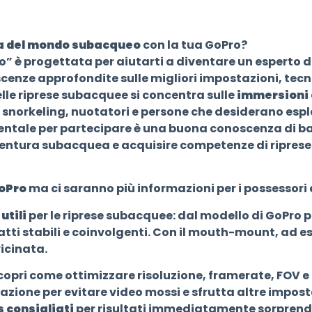
a del mondo subacqueo
con la tua GoPro?
” è progettata per aiutarti a diventare un esperto d
scenze approfondite sulle migliori impostazioni, tecn
elle riprese subacquee si concentra sulle
immersioni e
i snorkeling, nuotatori e persone che desiderano esp
entale per partecipare è una buona conoscenza di bas
vventura subacquea e acquisire competenze di ripres
GoPro
ma ci saranno più informazioni per i possessori 
utili
per le riprese subacquee: dal modello di GoPro p
catti stabili e coinvolgenti. Con il mouth-mount, ad e
icinata.
scopri come ottimizzare risoluzione, framerate, FOV e 
zzazione per evitare video mossi e sfrutta altre impo
 consigliati
per risultati immediatamente sorprend