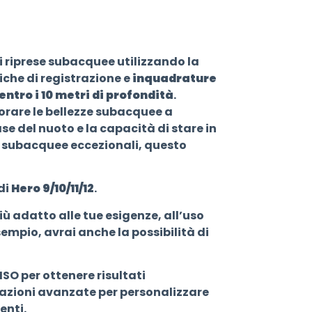
i riprese subacquee utilizzando la
iche di registrazione e
inquadrature
ntro i 10 metri di profondità
.
lorare le bellezze subacquee a
e del nuoto e la capacità di stare in
e subacquee eccezionali, questo
di
Hero 9/10/11/12
.
iù adatto alle tue esigenze, all’uso
sempio, avrai anche la possibilità di
ISO per ottenere risultati
stazioni avanzate per personalizzare
enti.