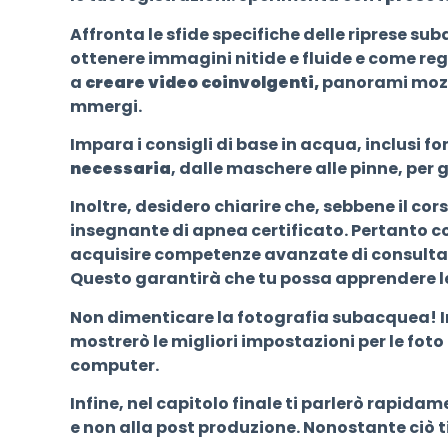
Affronta le sfide specifiche delle riprese su
ottenere immagini nitide e fluide e come re
a
creare video coinvolgenti,
panorami mozzaf
mmergi.
Impara i consigli di base in acqua, inclusi f
necessaria
, dalle maschere alle pinne, per 
Inoltre, desidero chiarire che, sebbene il co
insegnante di apnea certificato. Pertanto c
acquisire competenze avanzate di consultare
Questo garantirà che tu possa apprendere le
Non dimenticare la fotografia subacquea! In
mostrerò le migliori impostazioni per le fot
computer.
Infine, nel capitolo finale ti parlerò rapid
e non alla post produzione. Nonostante ciò ti