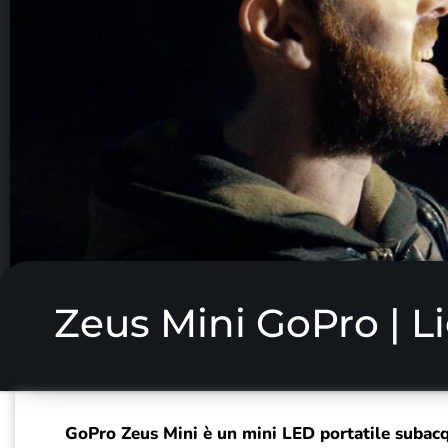
Zeus Mini GoPro | L
GoPro Zeus Mini è un mini LED portatile subacqu