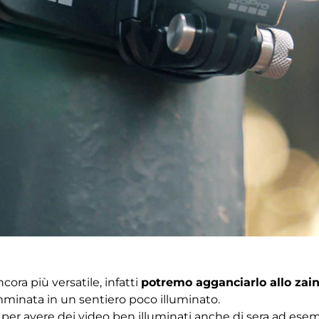
ora più versatile, infatti
potremo agganciarlo allo zai
minata in un sentiero poco illuminato.
 per avere dei video ben illuminati anche di sera ad es