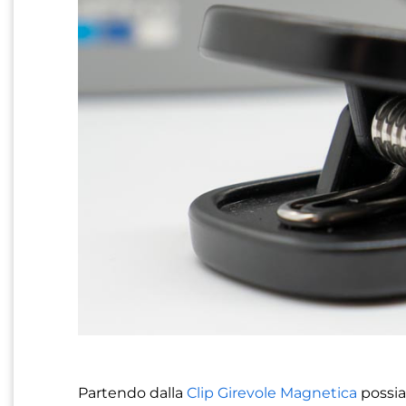
Partendo dalla
Clip Girevole Magnetica
possi