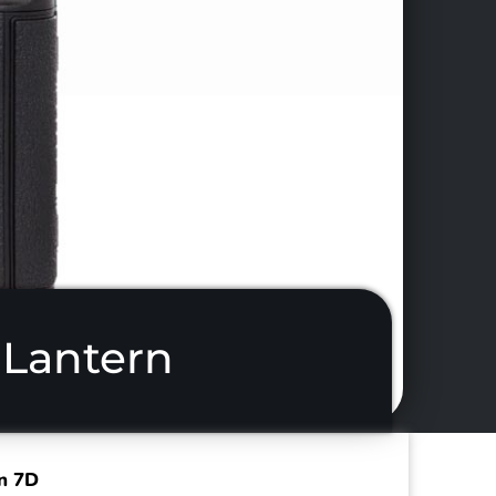
 Lantern
on 7D