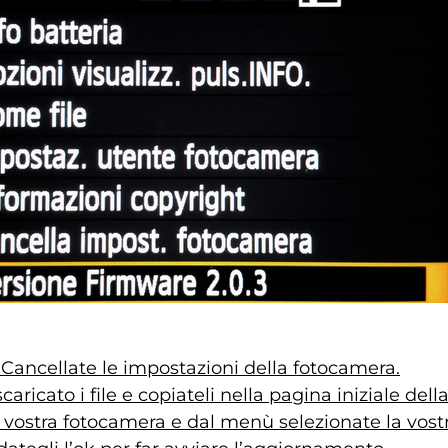
)Cancellate le impostazioni della fotocamera.
caricato i file e copiateli nella pagina iniziale de
la vostra fotocamera e dal menù selezionate la vost