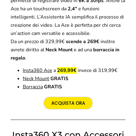
permette di registrare video in
6K a 30fps
. Anche la
Ace ha un touchscreen da
2,4″
e funzioni
intelligenti. L’Assistente IA semplifica il processo di
creazione dei video. La Ace è perfetta per chi cerca
un’action cam versatile e accessibile.
Da un prezzo di 329,99€
scende a 269€
inoltre
avrete diritto al
Neck Mount
e ad una
borraccia
in
regalo
.
Insta360 Ace
a
269,99€
invece di 319,99€
Neck Mount
GRATIS
Borraccia
GRATIS
ACQUISTA ORA
Insta360 X3 con Accessori