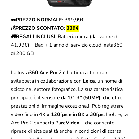
🎫PREZZO NORMALE
:
399,99€
💰PREZZO SCONTATO
:
339€
🎁REGALI INCLUSI
: Batteria extra (dal valore di
41,99€) + Bag + 1 anno di servizio cloud Insta360+
di 200 GB
La
Insta360 Ace Pro 2
è l’ultima action cam
sviluppata in collaborazione con
Leica
, un nome di
spicco nel settore fotografico. La sua caratteristica
principale è il sensore da
1/1,3″ (50MP)
, che offre
prestazioni di immagine eccezionali. Può registrare
video fino in
4K a 120fps e in 8K a 30fps
. Inoltre, la
Ace Pro 2 supporta
PureVideo+
, che consente
riprese di alta qualità anche in condizioni di scarsa